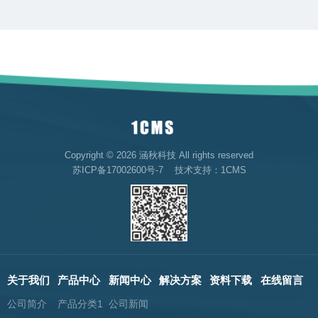
Copyright © 2026 涵秋科技 All rights reserved
苏ICP备17002600号-7
技术支持：
1CMS
关于我们
产品中心
新闻中心
解决方案
资料下载
在线留言
公司简介
产品分类1
公司新闻