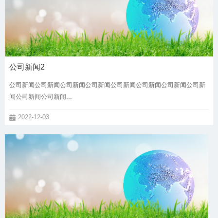
公司新闻2
公司新闻公司新闻公司新闻公司新闻公司新闻公司新闻公司新闻公司新
闻公司新闻公司新闻...
2022-12-03