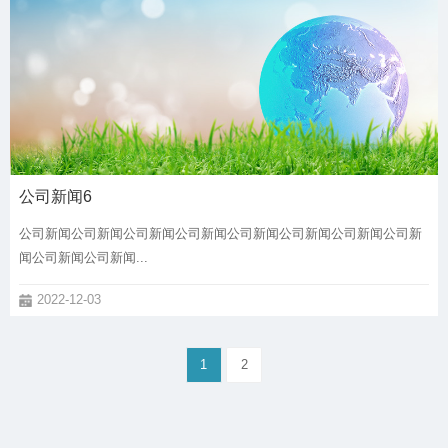
公司新闻6
公司新闻公司新闻公司新闻公司新闻公司新闻公司新闻公司新闻公司新
闻公司新闻公司新闻...
2022-12-03
1
2