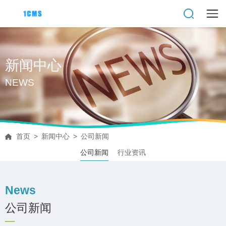
新闻中心
NEWS
首页
>
新闻中心
>
公司新闻
公司新闻
行业资讯
News
公司新闻