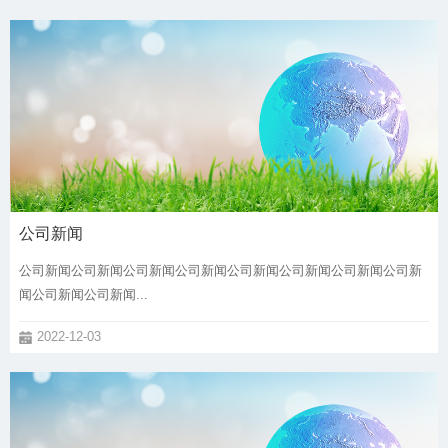
公司新闻
公司新闻公司新闻公司新闻公司新闻公司新闻公司新闻公司新闻公司新
闻公司新闻公司新闻...
2022-12-03