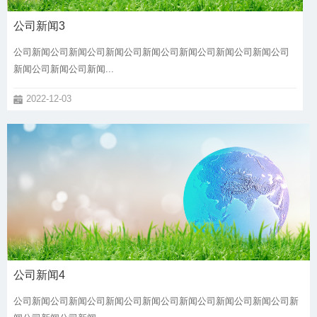
公司新闻3
公司新闻公司新闻公司新闻公司新闻公司新闻公司新闻公司新闻公司
新闻公司新闻公司新闻...
2022-12-03
公司新闻4
公司新闻公司新闻公司新闻公司新闻公司新闻公司新闻公司新闻公司新