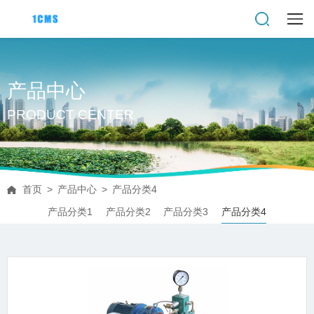
产品中心
PRODUCT CENTER
首页
>
产品中心
>
产品分类4
产品分类1
产品分类2
产品分类3
产品分类4