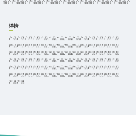
简介产品简介产品简介产品简介产品简介产品简介产品简介产品简介
详情
产品产品产品产品产品产品产品产品产品产品产品产品产品产品
产品产品产品产品产品产品产品产品产品产品产品产品产品产品
产品产品产品产品产品产品产品产品产品产品产品产品产品产品
产品产品产品产品产品产品产品产品产品产品产品产品产品产品
产品产品产品产品产品产品产品产品产品产品产品产品产品产品
产品产品产品产品产品产品产品产品产品产品产品产品产品产品
产品产品