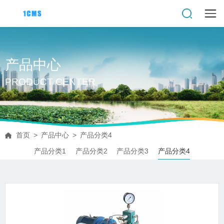
产品中心
PRODUCT CENTER
首页
>
产品中心
>
产品分类4
产品分类1
产品分类2
产品分类3
产品分类4