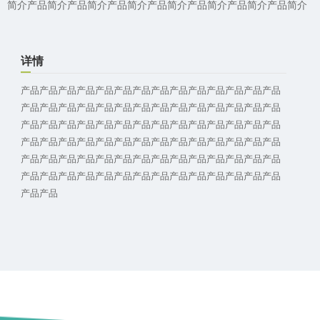
简介产品简介产品简介产品简介产品简介产品简介产品简介产品简介
详情
产品产品产品产品产品产品产品产品产品产品产品产品产品产品
产品产品产品产品产品产品产品产品产品产品产品产品产品产品
产品产品产品产品产品产品产品产品产品产品产品产品产品产品
产品产品产品产品产品产品产品产品产品产品产品产品产品产品
产品产品产品产品产品产品产品产品产品产品产品产品产品产品
产品产品产品产品产品产品产品产品产品产品产品产品产品产品
产品产品