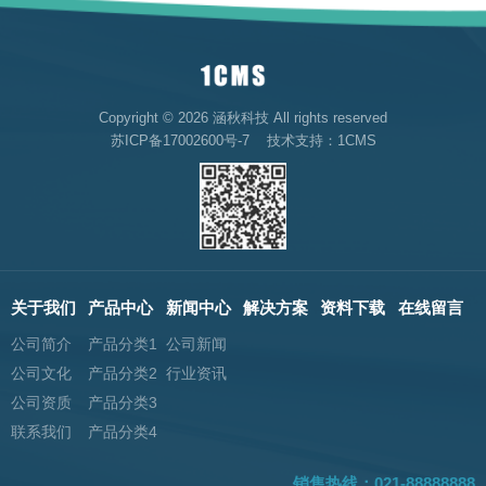
Copyright © 2026 涵秋科技 All rights reserved
苏ICP备17002600号-7
技术支持：
1CMS
关于我们
产品中心
新闻中心
解决方案
资料下载
在线留言
公司简介
产品分类1
公司新闻
公司文化
产品分类2
行业资讯
公司资质
产品分类3
联系我们
产品分类4
销售热线：021-88888888