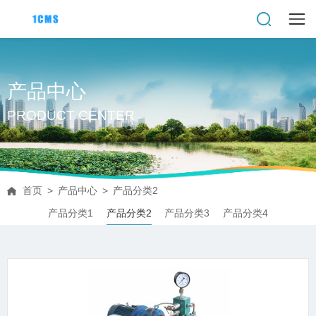
产品中心
PRODUCT CENTER
首页
>
产品中心
>
产品分类2
产品分类1
产品分类2
产品分类3
产品分类4