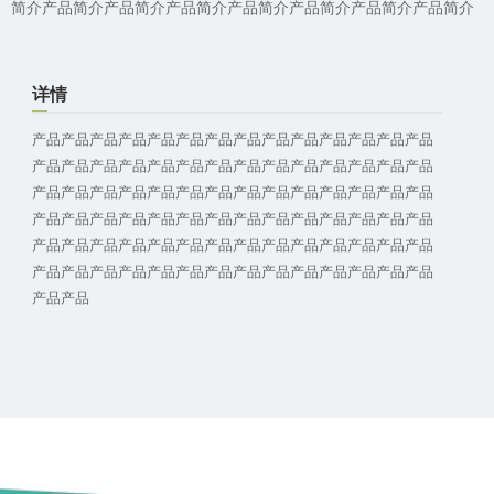
简介产品简介产品简介产品简介产品简介产品简介产品简介产品简介
详情
产品产品产品产品产品产品产品产品产品产品产品产品产品产品
产品产品产品产品产品产品产品产品产品产品产品产品产品产品
产品产品产品产品产品产品产品产品产品产品产品产品产品产品
产品产品产品产品产品产品产品产品产品产品产品产品产品产品
产品产品产品产品产品产品产品产品产品产品产品产品产品产品
产品产品产品产品产品产品产品产品产品产品产品产品产品产品
产品产品